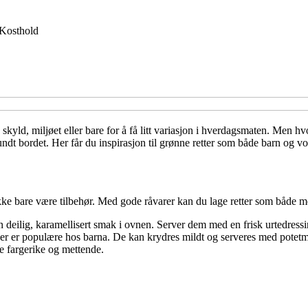
Kosthold
 skyld, miljøet eller bare for å få litt variasjon i hverdagsmaten. Men hv
ndt bordet. Her får du inspirasjon til grønne retter som både barn og vok
ikke bare være tilbehør. Med gode råvarer kan du lage retter som både m
n deilig, karamellisert smak i ovnen. Server dem med en frisk urtedressi
aker er populære hos barna. De kan krydres mildt og serveres med potetmos
e fargerike og mettende.