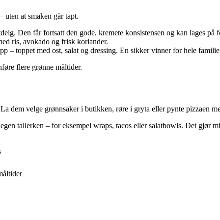
– uten at smaken går tapt.
jøttdeig. Den får fortsatt den gode, kremete konsistensen og kan lages på 
ed ris, avokado og frisk koriander.
pp – toppet med ost, salat og dressing. En sikker vinner for hele familie
nnføre flere grønne måltider.
La dem velge grønnsaker i butikken, røre i gryta eller pynte pizzaen med 
n egen tallerken – for eksempel wraps, tacos eller salatbowls. Det gjør
s
måltider