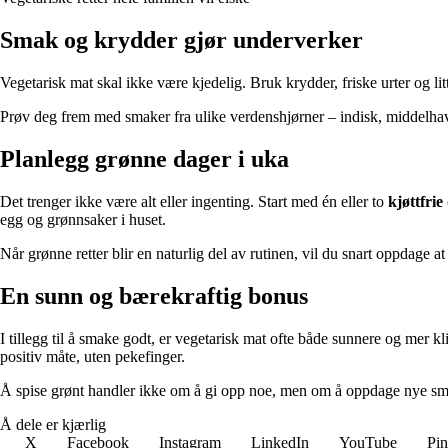
Smak og krydder gjør underverker
Vegetarisk mat skal ikke være kjedelig. Bruk krydder, friske urter og litt
Prøv deg frem med smaker fra ulike verdenshjørner – indisk, middelhavsin
Planlegg grønne dager i uka
Det trenger ikke være alt eller ingenting. Start med én eller to
kjøttfrie
egg og grønnsaker i huset.
Når grønne retter blir en naturlig del av rutinen, vil du snart oppdage at
En sunn og bærekraftig bonus
I tillegg til å smake godt, er vegetarisk mat ofte både sunnere og mer 
positiv måte, uten pekefinger.
Å spise grønt handler ikke om å gi opp noe, men om å oppdage nye s
Å dele er kjærlig
X
Facebook
Instagram
LinkedIn
YouTube
Pin