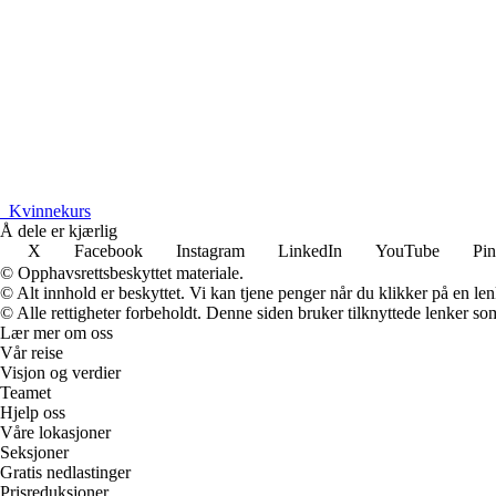
_
Kvinnekurs
Å dele er kjærlig
X
Facebook
Instagram
LinkedIn
YouTube
Pin
© Opphavsrettsbeskyttet materiale.
© Alt innhold er beskyttet. Vi kan tjene penger når du klikker på en lenk
© Alle rettigheter forbeholdt. Denne siden bruker tilknyttede lenker som 
Lær mer om oss
Vår reise
Visjon og verdier
Teamet
Hjelp oss
Våre lokasjoner
Seksjoner
Gratis nedlastinger
Prisreduksjoner