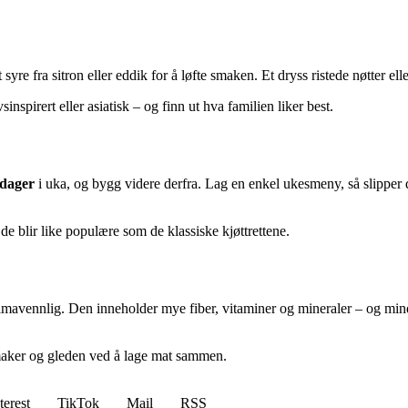
 syre fra sitron eller eddik for å løfte smaken. Et dryss ristede nøtter el
spirert eller asiatisk – og finn ut hva familien liker best.
 dager
i uka, og bygg videre derfra. Lag en enkel ukesmeny, så slipper d
 de blir like populære som de klassiske kjøttrettene.
klimavennlig. Den inneholder mye fiber, vitaminer og mineraler – og min
maker og gleden ved å lage mat sammen.
terest
TikTok
Mail
RSS