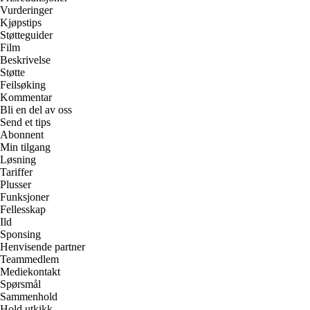
Vurderinger
Kjøpstips
Støtteguider
Film
Beskrivelse
Støtte
Feilsøking
Kommentar
Bli en del av oss
Send et tips
Abonnent
Min tilgang
Løsning
Tariffer
Plusser
Funksjoner
Fellesskap
Ild
Sponsing
Henvisende partner
Teammedlem
Mediekontakt
Spørsmål
Sammenhold
Hold utkikk