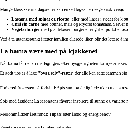
Mange klassiske middagsretter kan enkelt lages i en vegetarisk versjon 
Lasagne med spinat og ricotta
, eller med linser i stedet for k
Chili sin carne
med bønner, mais og krydret tomatsaus. Server m
Vegetarburger
med plantebasert burger eller grillet portobelloso
Ved å ta utgangspunkt i retter familien allerede liker, blir det lettere å i
La barna være med på kjøkkenet
Når barna får delta i matlagingen, øker nysgjerrigheten for nye smaker. 
Et godt tips er å lage
”bygg selv”-retter
, der alle kan sette sammen si
Forbered frokosten på forhånd: Spis sunt og deilig hele uken uten stres
Spis med årstiden: La sesongens råvarer inspirere til sunne og varierte 
Mellommåltider året rundt: Tilpass etter årstid og energibehov
Vegetariske retter hele familien vil elske