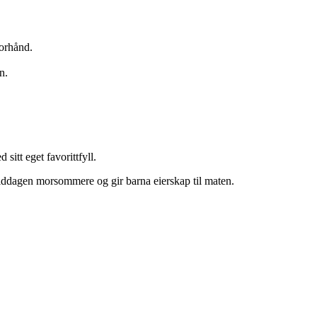
forhånd.
n.
sitt eget favorittfyll.
 middagen morsommere og gir barna eierskap til maten.