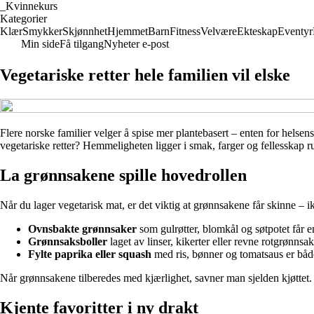
_
Kvinnekurs
Kategorier
Klær
Smykker
Skjønnhet
Hjemmet
Barn
Fitness
Velvære
Ekteskap
Eventyr
Min side
Få tilgang
Nyheter e-post
Vegetariske retter hele familien vil elske
Flere norske familier velger å spise mer plantebasert – enten for helsens
vegetariske retter? Hemmeligheten ligger i smak, farger og fellesskap ru
La grønnsakene spille hovedrollen
Når du lager vegetarisk mat, er det viktig at grønnsakene får skinne – 
Ovnsbakte grønnsaker
som gulrøtter, blomkål og søtpotet får e
Grønnsaksboller
laget av linser, kikerter eller revne rotgrønns
Fylte paprika eller squash
med ris, bønner og tomatsaus er båd
Når grønnsakene tilberedes med kjærlighet, savner man sjelden kjøttet.
Kjente favoritter i ny drakt