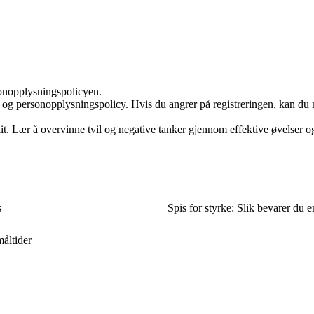
sonopplysningspolicyen.
 og personopplysningspolicy. Hvis du angrer på registreringen, kan du 
llit. Lær å overvinne tvil og negative tanker gjennom effektive øvelser og
s
Spis for styrke: Slik bevarer du
måltider