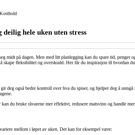
Kosthold
 deilig hele uken uten stress
er seg midt på dagen. Men med litt planlegging kan du spare tid, penger o
skape fleksibilitet og overskudd. Her får du inspirasjon til hvordan du
gir deg også bedre kontroll over hva du spiser, og hjelper deg å unngå 
dagene.
 kan du bruke råvarene mer effektivt, redusere matsvinn og handle mer 
an variere mellom i løpet av uken. Det kan for eksempel være: