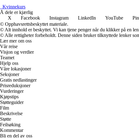
_
Kvinnekurs
Å dele er kjærlig
X
Facebook
Instagram
LinkedIn
YouTube
Pin
© Opphavsrettsbeskyttet materiale.
© Alt innhold er beskyttet. Vi kan tjene penger når du klikker på en lenk
© Alle rettigheter forbeholdt. Denne siden bruker tilknyttede lenker som 
Lær mer om oss
Vår reise
Visjon og verdier
Teamet
Hjelp oss
Våre lokasjoner
Seksjoner
Gratis nedlastinger
Prisreduksjoner
Vurderinger
Kjøpstips
Støtteguider
Film
Beskrivelse
Støtte
Feilsøking
Kommentar
Bli en del av oss