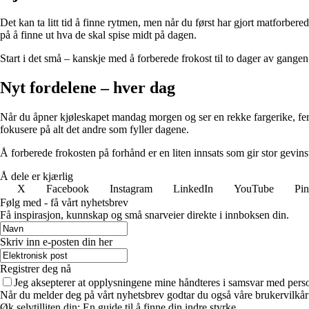
Det kan ta litt tid å finne rytmen, men når du først har gjort matforbered
på å finne ut hva de skal spise midt på dagen.
Start i det små – kanskje med å forberede frokost til to dager av gangen
Nyt fordelene – hver dag
Når du åpner kjøleskapet mandag morgen og ser en rekke fargerike, ferdi
fokusere på alt det andre som fyller dagene.
Å forberede frokosten på forhånd er en liten innsats som gir stor gevi
Å dele er kjærlig
X
Facebook
Instagram
LinkedIn
YouTube
Pin
Følg med - få vårt nyhetsbrev
Få inspirasjon, kunnskap og små snarveier direkte i innboksen din.
Skriv inn e-posten din her
Registrer deg nå
Jeg aksepterer at opplysningene mine håndteres i samsvar med per
Når du melder deg på vårt nyhetsbrev godtar du også våre brukervilkår
Øk selvtilliten din: En guide til å finne din indre styrke