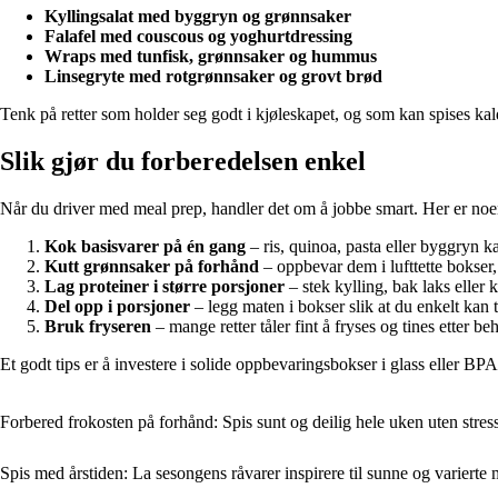
Kyllingsalat med byggryn og grønnsaker
Falafel med couscous og yoghurtdressing
Wraps med tunfisk, grønnsaker og hummus
Linsegryte med rotgrønnsaker og grovt brød
Tenk på retter som holder seg godt i kjøleskapet, og som kan spises kalde
Slik gjør du forberedelsen enkel
Når du driver med meal prep, handler det om å jobbe smart. Her er noen
Kok basisvarer på én gang
– ris, quinoa, pasta eller byggryn kan
Kutt grønnsaker på forhånd
– oppbevar dem i lufttette bokser, 
Lag proteiner i større porsjoner
– stek kylling, bak laks eller
Del opp i porsjoner
– legg maten i bokser slik at du enkelt kan 
Bruk fryseren
– mange retter tåler fint å fryses og tines etter be
Et godt tips er å investere i solide oppbevaringsbokser i glass eller BPA-
Forbered frokosten på forhånd: Spis sunt og deilig hele uken uten stres
Spis med årstiden: La sesongens råvarer inspirere til sunne og varierte 