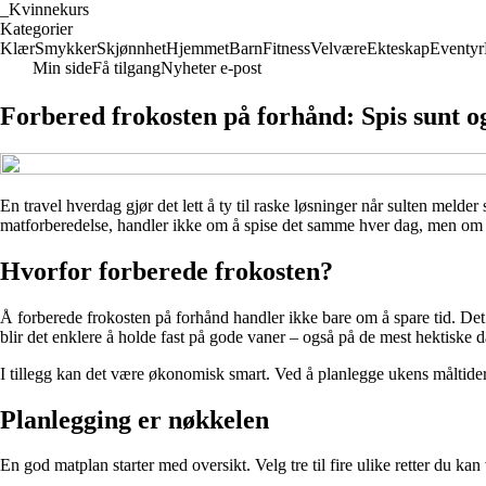
_
Kvinnekurs
Kategorier
Klær
Smykker
Skjønnhet
Hjemmet
Barn
Fitness
Velvære
Ekteskap
Eventyr
Min side
Få tilgang
Nyheter e-post
Forbered frokosten på forhånd: Spis sunt og
En travel hverdag gjør det lett å ty til raske løsninger når sulten meld
matforberedelse, handler ikke om å spise det samme hver dag, men om å 
Hvorfor forberede frokosten?
Å forberede frokosten på forhånd handler ikke bare om å spare tid. Det 
blir det enklere å holde fast på gode vaner – også på de mest hektiske 
I tillegg kan det være økonomisk smart. Ved å planlegge ukens måltider
Planlegging er nøkkelen
En god matplan starter med oversikt. Velg tre til fire ulike retter du k