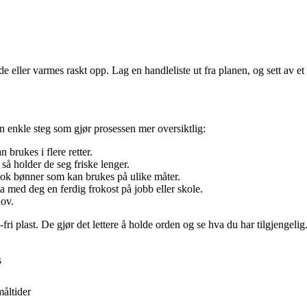
 eller varmes raskt opp. Lag en handleliste ut fra planen, og sett av et 
 enkle steg som gjør prosessen mer oversiktlig:
 brukes i flere retter.
så holder de seg friske lenger.
 kok bønner som kan brukes på ulike måter.
ta med deg en ferdig frokost på jobb eller skole.
hov.
fri plast. De gjør det lettere å holde orden og se hva du har tilgjengelig
s
måltider