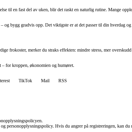
else til en fast del av uken, blir det raskt en naturlig rutine. Mange opp
 – og bygg gradvis opp. Det viktigste er at det passer til din hverdag og
ge frokoster, merker du straks effekten: mindre stress, mer overskudd og
nst – for kroppen, økonomien og humøret.
terest
TikTok
Mail
RSS
sonopplysningspolicyen.
 og personopplysningspolicy. Hvis du angrer på registreringen, kan du 