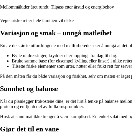
Mellommåltider året rundt: Tilpass etter årstid og energibehov
Vegetariske retter hele familien vil elske
Variasjon og smak – unngå matleihet
En av de største utfordringene med matforberedelse er å unngå at det bli
Bytte ut dressinger, krydder eller toppings fra dag til dag.
Bruke samme base (for eksempel kylling eller linser) i ulike retter
Tilsette friske elementer som urter, nøtter eller frukt rett før serve
På den måten får du både variasjon og friskhet, selv om maten er laget 
Sunnhet og balanse
Når du planlegger frokostene dine, er det lurt å tenke på balanse mello
protein og en fjerdedel av fullkornsprodukter.
Husk at sunn mat ikke trenger å være komplisert. En enkel salat med 
Gjør det til en vane