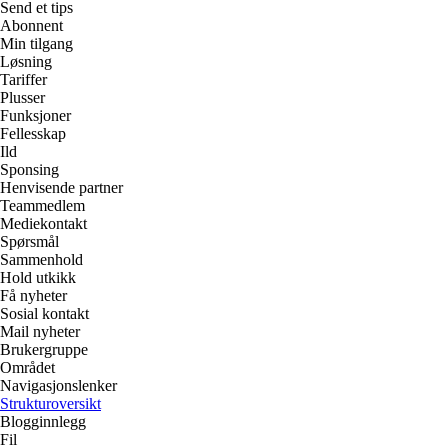
Send et tips
Abonnent
Min tilgang
Løsning
Tariffer
Plusser
Funksjoner
Fellesskap
Ild
Sponsing
Henvisende partner
Teammedlem
Mediekontakt
Spørsmål
Sammenhold
Hold utkikk
Få nyheter
Sosial kontakt
Mail nyheter
Brukergruppe
Området
Navigasjonslenker
Strukturoversikt
Blogginnlegg
Fil