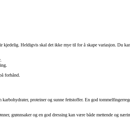
r kjedelig. Heldigvis skal det ikke mye til for å skape variasjon. Du ka
.
ring.
på forhånd.
m karbohydrater, proteiner og sunne fettstoffer. En god tommelfingerrege
bønner, grønnsaker og en god dressing kan være både mettende og nærin