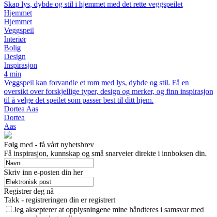
Skap lys, dybde og stil i hjemmet med det rette veggspeilet
Hjemmet
Hjemmet
Veggspeil
Interiør
Bolig
Design
Inspirasjon
4 min
Veggspeil kan forvandle et rom med lys, dybde og stil. Få en
oversikt over forskjellige typer, design og merker, og finn inspirasjon
til å velge det speilet som passer best til ditt hjem.
Dortea Aas
Dortea
Aas
Følg med - få vårt nyhetsbrev
Få inspirasjon, kunnskap og små snarveier direkte i innboksen din.
Skriv inn e-posten din her
Registrer deg nå
Takk - registreringen din er registrert
Jeg aksepterer at opplysningene mine håndteres i samsvar med