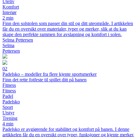
Uteliv
Komfort
Interiør
2 min
Finn den solstolen som passer din stil og ditt uteområde. I artikkelen
får du en oversikt over materialer, typer og merker, slik at du kan
skape den perfekte rammen for avslapning og komfort i solen.
Selma Pettersen
Selma
Pettersen
02
Padelsko – modeller fra flere kjente sportsmerker
Finn det rette fotfeste til spillet ditt på banen
Fitness
Fitness
Padel
Padelsko
Sport
Utstyr
Trening
4 min
Padelsko er avgjørende for stabilitet og komfort på banen. I denne
artikkelen får du en oversikt over typer, funksjoner og kjente merker,