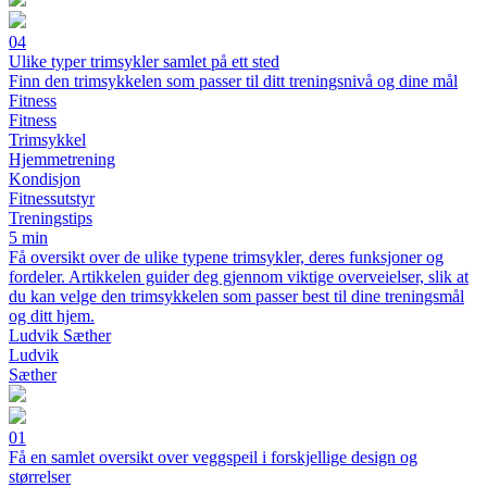
04
Ulike typer trimsykler samlet på ett sted
Finn den trimsykkelen som passer til ditt treningsnivå og dine mål
Fitness
Fitness
Trimsykkel
Hjemmetrening
Kondisjon
Fitnessutstyr
Treningstips
5 min
Få oversikt over de ulike typene trimsykler, deres funksjoner og
fordeler. Artikkelen guider deg gjennom viktige overveielser, slik at
du kan velge den trimsykkelen som passer best til dine treningsmål
og ditt hjem.
Ludvik Sæther
Ludvik
Sæther
01
Få en samlet oversikt over veggspeil i forskjellige design og
størrelser