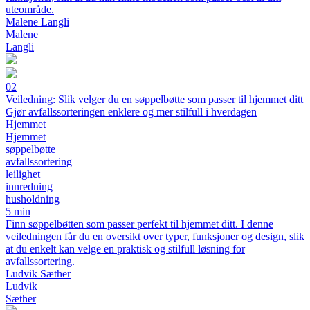
uteområde.
Malene Langli
Malene
Langli
02
Veiledning: Slik velger du en søppelbøtte som passer til hjemmet ditt
Gjør avfallssorteringen enklere og mer stilfull i hverdagen
Hjemmet
Hjemmet
søppelbøtte
avfallssortering
leilighet
innredning
husholdning
5 min
Finn søppelbøtten som passer perfekt til hjemmet ditt. I denne
veiledningen får du en oversikt over typer, funksjoner og design, slik
at du enkelt kan velge en praktisk og stilfull løsning for
avfallssortering.
Ludvik Sæther
Ludvik
Sæther