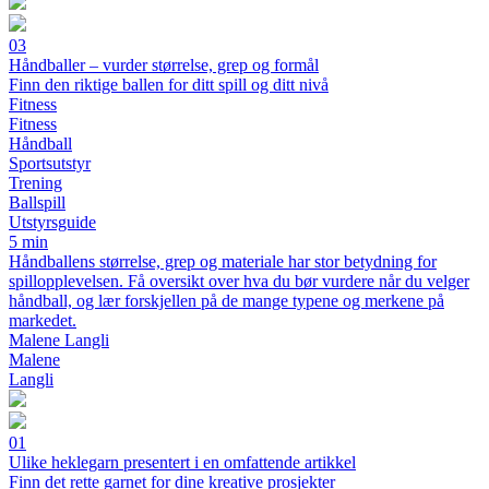
03
Håndballer – vurder størrelse, grep og formål
Finn den riktige ballen for ditt spill og ditt nivå
Fitness
Fitness
Håndball
Sportsutstyr
Trening
Ballspill
Utstyrsguide
5 min
Håndballens størrelse, grep og materiale har stor betydning for
spillopplevelsen. Få oversikt over hva du bør vurdere når du velger
håndball, og lær forskjellen på de mange typene og merkene på
markedet.
Malene Langli
Malene
Langli
01
Ulike heklegarn presentert i en omfattende artikkel
Finn det rette garnet for dine kreative prosjekter