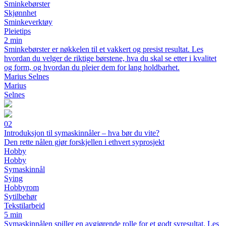
Sminkebørster
Skjønnhet
Sminkeverktøy
Pleietips
2 min
Sminkebørster er nøkkelen til et vakkert og presist resultat. Les
hvordan du velger de riktige børstene, hva du skal se etter i kvalitet
og form, og hvordan du pleier dem for lang holdbarhet.
Marius Selnes
Marius
Selnes
02
Introduksjon til symaskinnåler – hva bør du vite?
Den rette nålen gjør forskjellen i ethvert syprosjekt
Hobby
Hobby
Symaskinnål
Sying
Hobbyrom
Sytilbehør
Tekstilarbeid
5 min
Symaskinnålen spiller en avgjørende rolle for et godt syresultat. Les