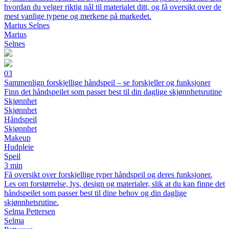
hvordan du velger riktig nål til materialet ditt, og få oversikt over de
mest vanlige typene og merkene på markedet.
Marius Selnes
Marius
Selnes
03
Sammenlign forskjellige håndspeil – se forskjeller og funksjoner
Finn det håndspeilet som passer best til din daglige skjønnhetsrutine
Skjønnhet
Skjønnhet
Håndspeil
Skjønnhet
Makeup
Hudpleie
Speil
3 min
Få oversikt over forskjellige typer håndspeil og deres funksjoner.
Les om forstørrelse, lys, design og materialer, slik at du kan finne det
håndspeilet som passer best til dine behov og din daglige
skjønnhetsrutine.
Selma Pettersen
Selma