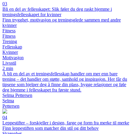
03
Bli en del av fellesskapet: Slik føler du deg raskt hjemme i
treningsfellesskapet for kvinner
Finn trygghet, motivasjon og treningsglede sammen med andre
kvinner
Fitness
Fitness
Trening
Fellesskap
Kvinner
Motivasjon
Livsstil
2 min
Å bli en del av et treningsfellesskap handler om mer enn bare
trening – det handler om støtte, samhold og inspirasjon. Her får du
tipsene som hjelper deg å finne din plass, bygge relasjoner og føle
deg hjemme i fellesskapet fra første stund.
Selma Pettersen
Selma
Pettersen
04
Leppestifter – forskjeller i design, farge og form fra merke til merke
Finn leppestiften som matcher din stil og ditt behov
Skjønnhet