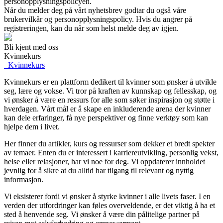
personopplysningspolicyen.
Når du melder deg på vårt nyhetsbrev godtar du også våre
brukervilkår og personopplysningspolicy. Hvis du angrer på
registreringen, kan du når som helst melde deg av igjen.
Bli kjent med oss
Kvinnekurs
_
Kvinnekurs
Kvinnekurs er en plattform dedikert til kvinner som ønsker å utvikle
seg, lære og vokse. Vi tror på kraften av kunnskap og fellesskap, og
vi ønsker å være en ressurs for alle som søker inspirasjon og støtte i
hverdagen. Vårt mål er å skape en inkluderende arena der kvinner
kan dele erfaringer, få nye perspektiver og finne verktøy som kan
hjelpe dem i livet.
Her finner du artikler, kurs og ressurser som dekker et bredt spekter
av temaer. Enten du er interessert i karriereutvikling, personlig vekst,
helse eller relasjoner, har vi noe for deg. Vi oppdaterer innholdet
jevnlig for å sikre at du alltid har tilgang til relevant og nyttig
informasjon.
Vi eksisterer fordi vi ønsker å styrke kvinner i alle livets faser. I en
verden der utfordringer kan føles overveldende, er det viktig å ha et
sted å henvende seg. Vi ønsker å være din pålitelige partner på