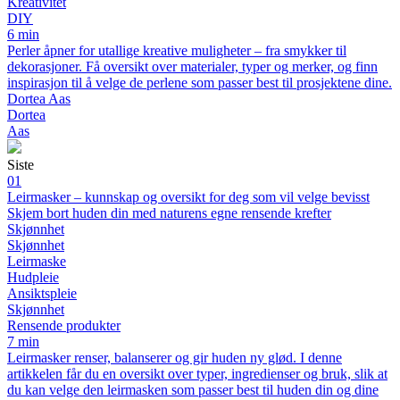
Kreativitet
DIY
6 min
Perler åpner for utallige kreative muligheter – fra smykker til
dekorasjoner. Få oversikt over materialer, typer og merker, og finn
inspirasjon til å velge de perlene som passer best til prosjektene dine.
Dortea Aas
Dortea
Aas
Siste
01
Leirmasker – kunnskap og oversikt for deg som vil velge bevisst
Skjem bort huden din med naturens egne rensende krefter
Skjønnhet
Skjønnhet
Leirmaske
Hudpleie
Ansiktspleie
Skjønnhet
Rensende produkter
7 min
Leirmasker renser, balanserer og gir huden ny glød. I denne
artikkelen får du en oversikt over typer, ingredienser og bruk, slik at
du kan velge den leirmasken som passer best til huden din og dine