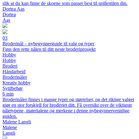
slik at du kan finne de skoene som passer best til spillestilen din.
Dortea Aas
Dortea
Aas
03
Broderinål – nybegynnerguide til valg og typer
Finn den rette nålen til ditt neste broderiprosjekt
Hobby
Hobby
Broderi
Håndarbeid
Broderinåler
Kreativ hobby
Sytilbehør
6 min
Broderinåler finnes i mange typer og størrelser, og det riktige valget
gjør en stor forskjell for broderiet ditt. Få oversikt over de viktigste
nåletypene, materialene og merkene i denne nybegynnervennlige
guiden.
Malene Langli
Malene
Langli