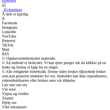
Pettersen
_
Kvinnekurs
Å dele er kjærlig
X
Facebook
Instagram
LinkedIn
YouTube
Pinterest
TikTok
Mail
RSS
© Opphavsrettsbeskyttet materiale.
© Alt innhold er beskyttet. Vi kan tjene penger når du klikker på en
lenke og foretar et kjøp fra en selger.
© Alle rettigheter forbeholdt. Denne siden bruker tilknyttede lenker
som kan generere inntekter for oss. Innholdet kan ikke reproduseres,
videredistribueres eller brukes uten vår tillatelse.
Lær mer om oss
Vår reise
Visjon og verdier
Teamet
Hjelp oss
Våre lokasjoner