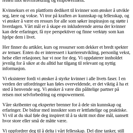
reisen mot selvforbedring og empowerment.
Kvinnekurs er en plattform dedikert til kvinner som ønsker å utvikle
seg, lære og vokse. Vi tror på kraften av kunnskap og fellesskap, og
vi ønsker å være en ressurs for alle som søker inspirasjon og støtte i
hverdagen. Vårt mål er å skape en inkluderende arena der kvinner
kan dele erfaringer, få nye perspektiver og finne verktøy som kan
hjelpe dem i livet.
Her finner du artikler, kurs og ressurser som dekker et bredt spekter
av temaer. Enten du er interessert i karriereutvikling, personlig vekst,
helse eller relasjoner, har vi noe for deg. Vi oppdaterer innholdet
jevnlig for å sikre at du alltid har tilgang til relevant og nyttig
informasjon.
Vi eksisterer fordi vi ønsker å styrke kvinner i alle livets faser. I en
verden der utfordringer kan føles overveldende, er det viktig å ha et
sted å henvende seg. Vi ønsker å være din pålitelige partner på
reisen mot selvforbedring og empowerment.
Våre skribenter og eksperter brenner for å dele sin kunnskap og
erfaringer. De bidrar med innsikter som er lettfattelige og praktiske.
Vi vil at du skal føle deg inspirert til å ta skritt mot dine mål, uansett
hvor store eller små de måtte være.
Vi oppfordrer deg til å delta i vårt fellesskap. Del dine tanker, still