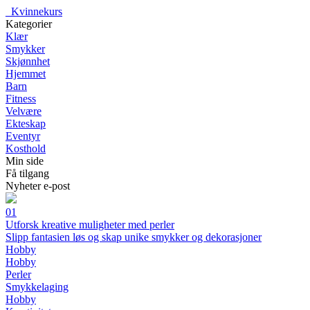
_
Kvinnekurs
Kategorier
Klær
Smykker
Skjønnhet
Hjemmet
Barn
Fitness
Velvære
Ekteskap
Eventyr
Kosthold
Min side
Få tilgang
Nyheter e-post
01
Utforsk kreative muligheter med perler
Slipp fantasien løs og skap unike smykker og dekorasjoner
Hobby
Hobby
Perler
Smykkelaging
Hobby