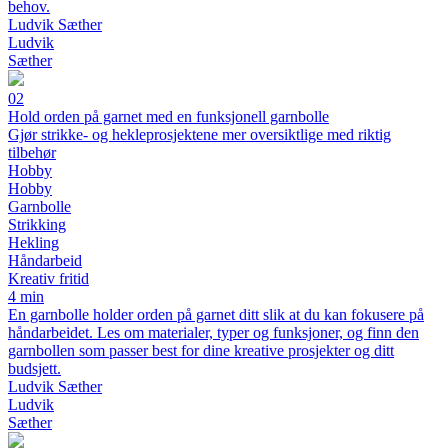
behov.
Ludvik Sæther
Ludvik
Sæther
02
Hold orden på garnet med en funksjonell garnbolle
Gjør strikke- og hekleprosjektene mer oversiktlige med riktig
tilbehør
Hobby
Hobby
Garnbolle
Strikking
Hekling
Håndarbeid
Kreativ fritid
4 min
En garnbolle holder orden på garnet ditt slik at du kan fokusere på
håndarbeidet. Les om materialer, typer og funksjoner, og finn den
garnbollen som passer best for dine kreative prosjekter og ditt
budsjett.
Ludvik Sæther
Ludvik
Sæther