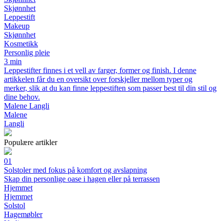
Skjønnhet
Leppestift
Makeup
Skjønnhet
Kosmetikk
Personlig pleie
3 min
Leppestifter finnes i et vell av farger, former og finish. I denne
artikkelen får du en oversikt over forskjeller mellom typer og
merker, slik at du kan finne leppestiften som passer best til din stil og
dine behov.
Malene Langli
Malene
Langli
Populære artikler
01
Solstoler med fokus på komfort og avslapning
Skap din personlige oase i hagen eller på terrassen
Hjemmet
Hjemmet
Solstol
Hagemøbler