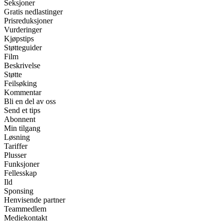
Seksjoner
Gratis nedlastinger
Prisreduksjoner
Vurderinger
Kjøpstips
Støtteguider
Film
Beskrivelse
Støtte
Feilsøking
Kommentar
Bli en del av oss
Send et tips
Abonnent
Min tilgang
Løsning
Tariffer
Plusser
Funksjoner
Fellesskap
Ild
Sponsing
Henvisende partner
Teammedlem
Mediekontakt