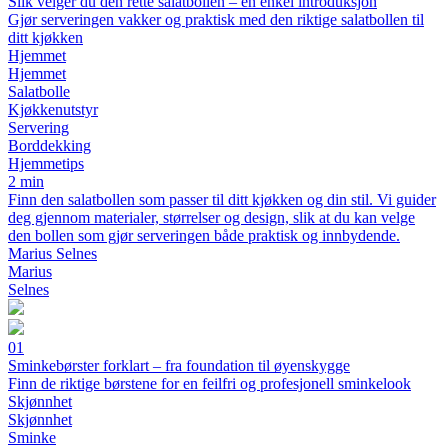
Slik velger du den rette salatbollen – en enkel introduksjon
Gjør serveringen vakker og praktisk med den riktige salatbollen til
ditt kjøkken
Hjemmet
Hjemmet
Salatbolle
Kjøkkenutstyr
Servering
Borddekking
Hjemmetips
2 min
Finn den salatbollen som passer til ditt kjøkken og din stil. Vi guider
deg gjennom materialer, størrelser og design, slik at du kan velge
den bollen som gjør serveringen både praktisk og innbydende.
Marius Selnes
Marius
Selnes
01
Sminkebørster forklart – fra foundation til øyenskygge
Finn de riktige børstene for en feilfri og profesjonell sminkelook
Skjønnhet
Skjønnhet
Sminke