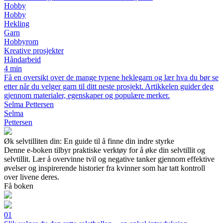
Hobby
Hobby
Hekling
Garn
Hobbyrom
Kreative prosjekter
Håndarbeid
4 min
Få en oversikt over de mange typene heklegarn og lær hva du bør se
etter når du velger garn til ditt neste prosjekt. Artikkelen guider deg
gjennom materialer, egenskaper og populære merker.
Selma Pettersen
Selma
Pettersen
Øk selvtilliten din: En guide til å finne din indre styrke
Denne e-boken tilbyr praktiske verktøy for å øke din selvtillit og
selvtillit. Lær å overvinne tvil og negative tanker gjennom effektive
øvelser og inspirerende historier fra kvinner som har tatt kontroll
over livene deres.
Få boken
01