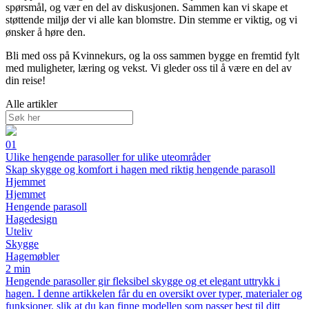
spørsmål, og vær en del av diskusjonen. Sammen kan vi skape et
støttende miljø der vi alle kan blomstre. Din stemme er viktig, og vi
ønsker å høre den.
Bli med oss på Kvinnekurs, og la oss sammen bygge en fremtid fylt
med muligheter, læring og vekst. Vi gleder oss til å være en del av
din reise!
Alle artikler
01
Ulike hengende parasoller for ulike uteområder
Skap skygge og komfort i hagen med riktig hengende parasoll
Hjemmet
Hjemmet
Hengende parasoll
Hagedesign
Uteliv
Skygge
Hagemøbler
2 min
Hengende parasoller gir fleksibel skygge og et elegant uttrykk i
hagen. I denne artikkelen får du en oversikt over typer, materialer og
funksjoner, slik at du kan finne modellen som passer best til ditt