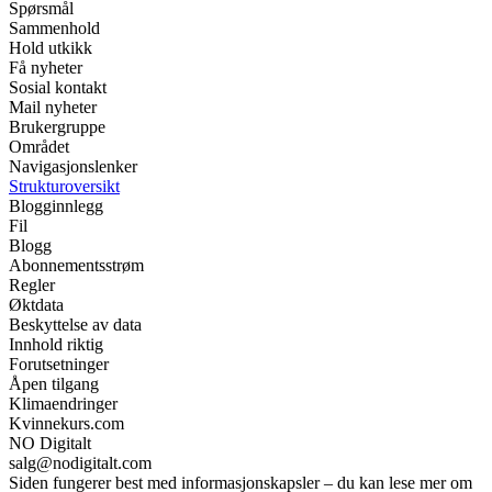
Spørsmål
Sammenhold
Hold utkikk
Få nyheter
Sosial kontakt
Mail nyheter
Brukergruppe
Området
Navigasjonslenker
Strukturoversikt
Blogginnlegg
Fil
Blogg
Abonnementsstrøm
Regler
Øktdata
Beskyttelse av data
Innhold riktig
Forutsetninger
Åpen tilgang
Klimaendringer
Kvinnekurs.com
NO Digitalt
salg@nodigitalt.com
Siden fungerer best med informasjonskapsler – du kan lese mer om