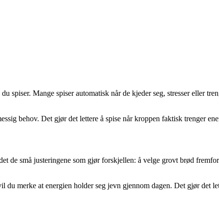
 spiser. Mange spiser automatisk når de kjeder seg, stresser eller treng
essig behov. Det gjør det lettere å spise når kroppen faktisk trenger ene
et de små justeringene som gjør forskjellen: å velge grovt brød fremfor lof
vil du merke at energien holder seg jevn gjennom dagen. Det gjør det l