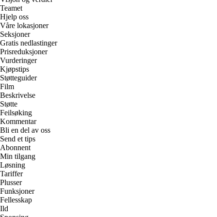
Teamet
Hjelp oss
Våre lokasjoner
Seksjoner
Gratis nedlastinger
Prisreduksjoner
Vurderinger
Kjøpstips
Støtteguider
Film
Beskrivelse
Støtte
Feilsøking
Kommentar
Bli en del av oss
Send et tips
Abonnent
Min tilgang
Løsning
Tariffer
Plusser
Funksjoner
Fellesskap
Ild