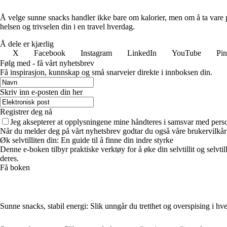
Å velge sunne snacks handler ikke bare om kalorier, men om å ta vare p
helsen og trivselen din i en travel hverdag.
Å dele er kjærlig
X
Facebook
Instagram
LinkedIn
YouTube
Pin
Følg med - få vårt nyhetsbrev
Få inspirasjon, kunnskap og små snarveier direkte i innboksen din.
Skriv inn e-posten din her
Registrer deg nå
Jeg aksepterer at opplysningene mine håndteres i samsvar med per
Når du melder deg på vårt nyhetsbrev godtar du også våre brukervilkår
Øk selvtilliten din: En guide til å finne din indre styrke
Denne e-boken tilbyr praktiske verktøy for å øke din selvtillit og selvti
deres.
Få boken
Sunne snacks, stabil energi: Slik unngår du tretthet og overspising i h