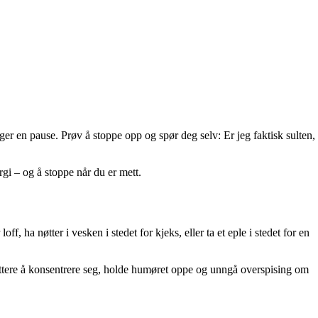
er en pause. Prøv å stoppe opp og spør deg selv: Er jeg faktisk sulten,
rgi – og å stoppe når du er mett.
f, ha nøtter i vesken i stedet for kjeks, eller ta et eple i stedet for en
ettere å konsentrere seg, holde humøret oppe og unngå overspising om