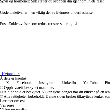
Søvn og hormoner: Slik støtter du kroppen din gjennom livets faser
Gode toalettvaner – en viktig del av kvinners underlivshelse
Pust: Enkle øvelser som reduserer stress her og nå
_
Kvinnekurs
Å dele er kjærlig
X
Facebook
Instagram
LinkedIn
YouTube
Pin
© Opphavsrettsbeskyttet materiale.
© Alt innhold er beskyttet. Vi kan tjene penger når du klikker på en lenk
© Alle rettigheter forbeholdt. Denne siden bruker tilknyttede lenker som 
Lær mer om oss
Vår reise
Visjon og verdier