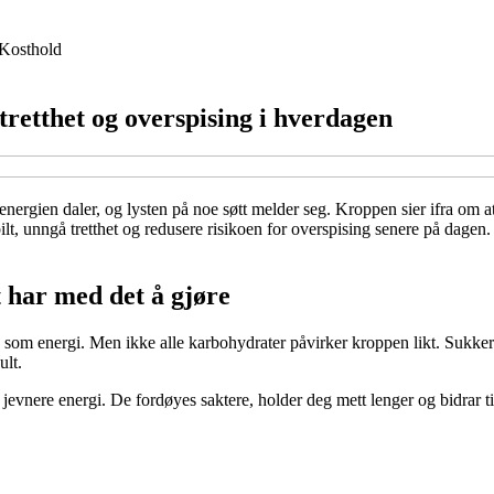
Kosthold
tretthet og overspising i hverdagen
nergien daler, og lysten på noe søtt melder seg. Kroppen sier ifra om a
t, unngå tretthet og redusere risikoen for overspising senere på dagen. H
t har med det å gjøre
som energi. Men ikke alle karbohydrater påvirker kroppen likt. Sukker og
ult.
 jevnere energi. De fordøyes saktere, holder deg mett lenger og bidrar ti