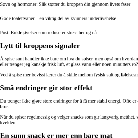
Søvn og hormoner: Slik støtter du kroppen din gjennom livets faser
Gode toalettvaner – en viktig del av kvinners underlivshelse
Pust: Enkle øvelser som reduserer stress her og nå
Lytt til kroppens signaler
Å spise sunt handler ikke bare om hva du spiser, men også om hvordan du
eller trenger jeg kanskje frisk luft, et glass vann eller noen minutters ro?
Ved å spise mer bevisst lærer du å skille mellom fysisk sult og følelsesm
Små endringer gir stor effekt
Du trenger ikke gjøre store endringer for å få mer stabil energi. Ofte er d
brus.
Når du spiser regelmessig og velger snacks som gir langvarig metthet, 
kvelden.
En sunn snack er mer enn bare mat