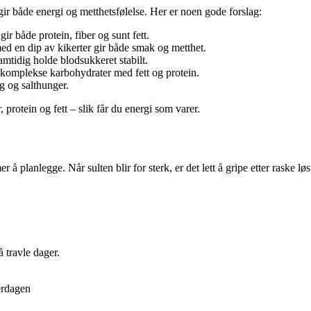
r både energi og metthetsfølelse. Her er noen gode forslag:
gir både protein, fiber og sunt fett.
ed en dip av kikerter gir både smak og metthet.
amtidig holde blodsukkeret stabilt.
komplekse karbohydrater med fett og protein.
ug og salthunger.
protein og fett – slik får du energi som varer.
r å planlegge. Når sulten blir for sterk, er det lett å gripe etter raske lø
 travle dager.
verdagen