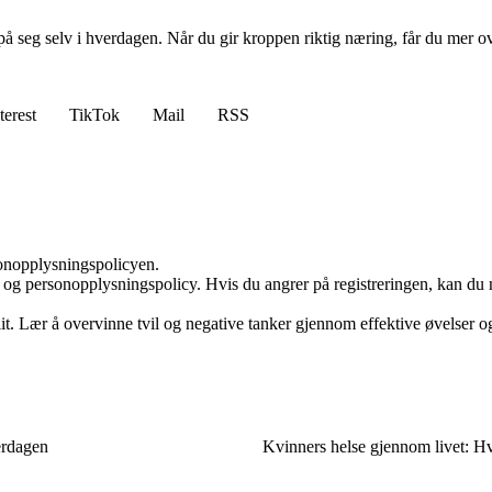
å seg selv i hverdagen. Når du gir kroppen riktig næring, får du mer ov
terest
TikTok
Mail
RSS
sonopplysningspolicyen.
 og personopplysningspolicy. Hvis du angrer på registreringen, kan du 
llit. Lær å overvinne tvil og negative tanker gjennom effektive øvelser og
verdagen
Kvinners helse gjennom livet: H