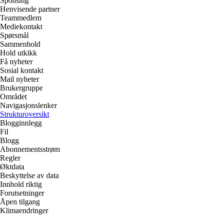
Sponsing
Henvisende partner
Teammedlem
Mediekontakt
Spørsmål
Sammenhold
Hold utkikk
Få nyheter
Sosial kontakt
Mail nyheter
Brukergruppe
Området
Navigasjonslenker
Strukturoversikt
Blogginnlegg
Fil
Blogg
Abonnementsstrøm
Regler
Øktdata
Beskyttelse av data
Innhold riktig
Forutsetninger
Åpen tilgang
Klimaendringer