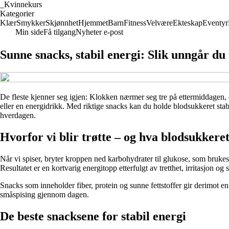
_
Kvinnekurs
Kategorier
Klær
Smykker
Skjønnhet
Hjemmet
Barn
Fitness
Velvære
Ekteskap
Eventyr
Min side
Få tilgang
Nyheter e-post
Sunne snacks, stabil energi: Slik unngår du 
De fleste kjenner seg igjen: Klokken nærmer seg tre på ettermiddagen, e
eller en energidrikk. Med riktige snacks kan du holde blodsukkeret stabil
hverdagen.
Hvorfor vi blir trøtte – og hva blodsukkere
Når vi spiser, bryter kroppen ned karbohydrater til glukose, som brukes 
Resultatet er en kortvarig energitopp etterfulgt av tretthet, irritasjon og s
Snacks som inneholder fiber, protein og sunne fettstoffer gir derimot en
småspising gjennom dagen.
De beste snacksene for stabil energi