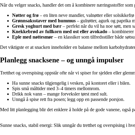
Når du velger snacks, handler det om å kombinere næringsstoffer som gi
Nøtter og frø
– en liten neve mandler, valnøtter eller solsikkefrø 
Grønnsaksstaver med hummus
– gulrøtter, agurk og paprika m
Gresk yoghurt med bær
– perfekt når du vil ha noe søtt, men s
Knekkebrød av fullkorn med ost eller avokado
– kombinerer 
Eple med nøttesmør
– en klassiker som tilfredsstiller både søts
Det viktigste er at snacken inneholder en balanse mellom karbohydrater, 
Planlegg snacksene – og unngå impulser
Tretthet og overspising oppstår ofte når vi spiser for sjelden eller glemme
Ha sunne snacks tilgjengelig i vesken, på kontoret eller i bilen.
Spis små måltider med 3–4 timers mellomrom.
Drikk nok vann – mange forveksler tørst med sult.
Unngå å spise rett fra posen; legg opp en passende porsjon.
Med litt planlegging blir det enklere å holde på de gode vanene, også på
Sunne snacks, stabil energi: Slik unngår du tretthet og overspising i h