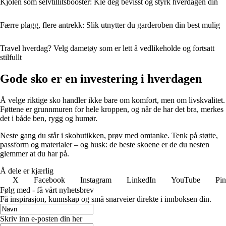
Kjolen som selvtillitsbooster: Kle deg bevisst og styrk hverdagen din
Færre plagg, flere antrekk: Slik utnytter du garderoben din best mulig
Travel hverdag? Velg dametøy som er lett å vedlikeholde og fortsatt
stilfullt
Gode sko er en investering i hverdagen
Å velge riktige sko handler ikke bare om komfort, men om livskvalitet.
Føttene er grunnmuren for hele kroppen, og når de har det bra, merkes
det i både ben, rygg og humør.
Neste gang du står i skobutikken, prøv med omtanke. Tenk på støtte,
passform og materialer – og husk: de beste skoene er de du nesten
glemmer at du har på.
Å dele er kjærlig
X
Facebook
Instagram
LinkedIn
YouTube
Pin
Følg med - få vårt nyhetsbrev
Få inspirasjon, kunnskap og små snarveier direkte i innboksen din.
Skriv inn e-posten din her