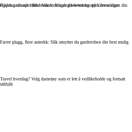
Kjolen som selvtillitsbooster: Kle deg bevisst og styrk hverdagen din
Oppdag slitasje i tide: Slik forlenger du levetiden på klærne dine
Færre plagg, flere antrekk: Slik utnytter du garderoben din best mulig
Travel hverdag? Velg dametøy som er lett å vedlikeholde og fortsatt
stilfullt