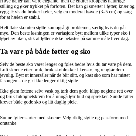
Høye hæler kan være elegante, men de endrer kroppens naturlige
stilling og øker trykket på forfoten. Det kan gi smerter i føtter, knær og
rygg. Hvis du bruker hæler, velg en moderat høyde (3–5 cm) og sørg
for at hælen er stabil.
Helt flate sko uten støtte kan også gi problemer, særlig hvis du går
mye. Den beste løsningen er variasjon: bytt mellom ulike typer sko i
løpet av uken, slik at føttene ikke belastes på samme måte hver dag.
Ta vare på både føtter og sko
Selv de beste sko varer lenger og føles bedre hvis du tar vare på dem.
Luft skoene etter bruk, bruk skoblokker i lærsko, og rengjør dem
jevnlig. Bytt ut innersåler når de blir slitt, og kast sko som har mistet
fasongen – de gir ikke lenger riktig støtte.
Ikke glem føttene selv: vask og tørk dem godt, klipp neglene rett over,
og bruk fuktighetskrem for å unngå tørr hud og sprekker. Sunde føtter
krever både gode sko og litt daglig pleie.
Sunne føtter starter med skoene: Velg riktig støtte og passform med
omtanke