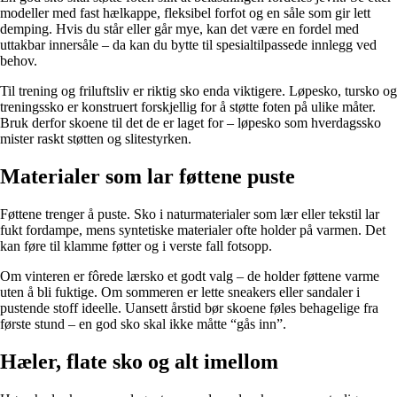
modeller med fast hælkappe, fleksibel forfot og en såle som gir lett
demping. Hvis du står eller går mye, kan det være en fordel med
uttakbar innersåle – da kan du bytte til spesialtilpassede innlegg ved
behov.
Til trening og friluftsliv er riktig sko enda viktigere. Løpesko, tursko og
treningssko er konstruert forskjellig for å støtte foten på ulike måter.
Bruk derfor skoene til det de er laget for – løpesko som hverdagssko
mister raskt støtten og slitestyrken.
Materialer som lar føttene puste
Føttene trenger å puste. Sko i naturmaterialer som lær eller tekstil lar
fukt fordampe, mens syntetiske materialer ofte holder på varmen. Det
kan føre til klamme føtter og i verste fall fotsopp.
Om vinteren er fôrede lærsko et godt valg – de holder føttene varme
uten å bli fuktige. Om sommeren er lette sneakers eller sandaler i
pustende stoff ideelle. Uansett årstid bør skoene føles behagelige fra
første stund – en god sko skal ikke måtte “gås inn”.
Hæler, flate sko og alt imellom