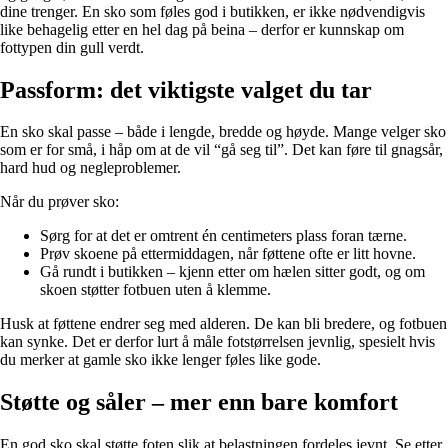
dine trenger. En sko som føles god i butikken, er ikke nødvendigvis
like behagelig etter en hel dag på beina – derfor er kunnskap om
fottypen din gull verdt.
Passform: det viktigste valget du tar
En sko skal passe – både i lengde, bredde og høyde. Mange velger sko
som er for små, i håp om at de vil “gå seg til”. Det kan føre til gnagsår,
hard hud og negleproblemer.
Når du prøver sko:
Sørg for at det er omtrent én centimeters plass foran tærne.
Prøv skoene på ettermiddagen, når føttene ofte er litt hovne.
Gå rundt i butikken – kjenn etter om hælen sitter godt, og om
skoen støtter fotbuen uten å klemme.
Husk at føttene endrer seg med alderen. De kan bli bredere, og fotbuen
kan synke. Det er derfor lurt å måle fotstørrelsen jevnlig, spesielt hvis
du merker at gamle sko ikke lenger føles like gode.
Støtte og såler – mer enn bare komfort
En god sko skal støtte foten slik at belastningen fordeles jevnt. Se etter