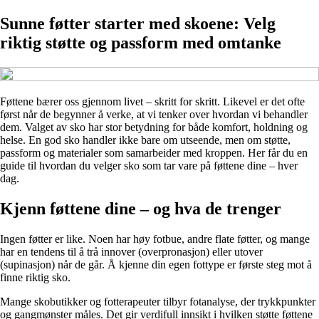
Sunne føtter starter med skoene: Velg
riktig støtte og passform med omtanke
Føttene bærer oss gjennom livet – skritt for skritt. Likevel er det ofte
først når de begynner å verke, at vi tenker over hvordan vi behandler
dem. Valget av sko har stor betydning for både komfort, holdning og
helse. En god sko handler ikke bare om utseende, men om støtte,
passform og materialer som samarbeider med kroppen. Her får du en
guide til hvordan du velger sko som tar vare på føttene dine – hver
dag.
Kjenn føttene dine – og hva de trenger
Ingen føtter er like. Noen har høy fotbue, andre flate føtter, og mange
har en tendens til å trå innover (overpronasjon) eller utover
(supinasjon) når de går. Å kjenne din egen fottype er første steg mot å
finne riktig sko.
Mange skobutikker og fotterapeuter tilbyr fotanalyse, der trykkpunkter
og gangmønster måles. Det gir verdifull innsikt i hvilken støtte føttene