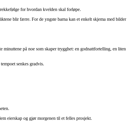
t rekkefølge for hvordan kvelden skal forløpe.
iktene blir færre. For de yngste barna kan et enkelt skjema med bilder
ste minuttene på noe som skaper trygghet: en godnattfortelling, en liten
r tempoet senkes gradvis.
heten.
m eierskap og gjør morgenen til et felles prosjekt.