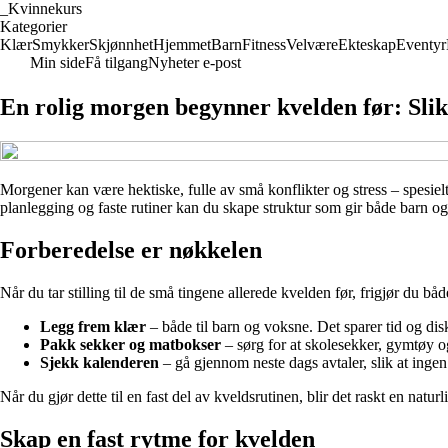
_
Kvinnekurs
Kategorier
Klær
Smykker
Skjønnhet
Hjemmet
Barn
Fitness
Velvære
Ekteskap
Eventyr
Min side
Få tilgang
Nyheter e-post
En rolig morgen begynner kvelden før: Slik 
Morgener kan være hektiske, fulle av små konflikter og stress – spesiel
planlegging og faste rutiner kan du skape struktur som gir både barn og
Forberedelse er nøkkelen
Når du tar stilling til de små tingene allerede kvelden før, frigjør du b
Legg frem klær
– både til barn og voksne. Det sparer tid og di
Pakk sekker og matbokser
– sørg for at skolesekker, gymtøy og
Sjekk kalenderen
– gå gjennom neste dags avtaler, slik at ingen b
Når du gjør dette til en fast del av kveldsrutinen, blir det raskt en nat
Skap en fast rytme for kvelden