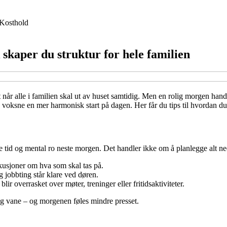
Kosthold
skaper du struktur for hele familien
t når alle i familien skal ut av huset samtidig. Men en rolig morgen han
 voksne en mer harmonisk start på dagen. Her får du tips til hvordan du 
åde tid og mental ro neste morgen. Det handler ikke om å planlegge alt ne
skusjoner om hva som skal tas på.
 jobbting står klare ved døren.
lir overrasket over møter, treninger eller fritidsaktiviteter.
urlig vane – og morgenen føles mindre presset.