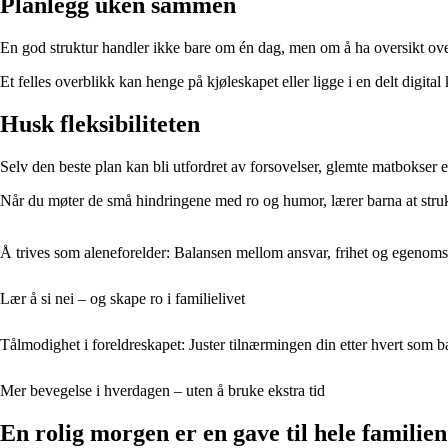
Planlegg uken sammen
En god struktur handler ikke bare om én dag, men om å ha oversikt ove
Et felles overblikk kan henge på kjøleskapet eller ligge i en delt digital
Husk fleksibiliteten
Selv den beste plan kan bli utfordret av forsovelser, glemte matbokser e
Når du møter de små hindringene med ro og humor, lærer barna at stru
Å trives som aleneforelder: Balansen mellom ansvar, frihet og egenom
Lær å si nei – og skape ro i familielivet
Tålmodighet i foreldreskapet: Juster tilnærmingen din etter hvert som b
Mer bevegelse i hverdagen – uten å bruke ekstra tid
En rolig morgen er en gave til hele familien