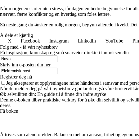
Når morgenen starter uten stress, får dagen en bedre begynnelse for all
nærvær, færre konflikter og en hverdag som føles lettere.
Så neste gang du ønsker en rolig morgen, begynn allerede i kveld. Det e
Å dele er kjærlig
X
Facebook
Instagram
LinkedIn
YouTube
Pin
Følg med - få vårt nyhetsbrev
Få inspirasjon, kunnskap og små snarveier direkte i innboksen din.
Skriv inn e-posten din her
Registrer deg nå
Jeg aksepterer at opplysningene mine håndteres i samsvar med per
Når du melder deg på vårt nyhetsbrev godtar du også våre brukervilkår
Øk selvtilliten din: En guide til å finne din indre styrke
Denne e-boken tilbyr praktiske verktøy for å øke din selvtillit og selvti
deres.
Få boken
Å trives som aleneforelder: Balansen mellom ansvar, frihet og egenom