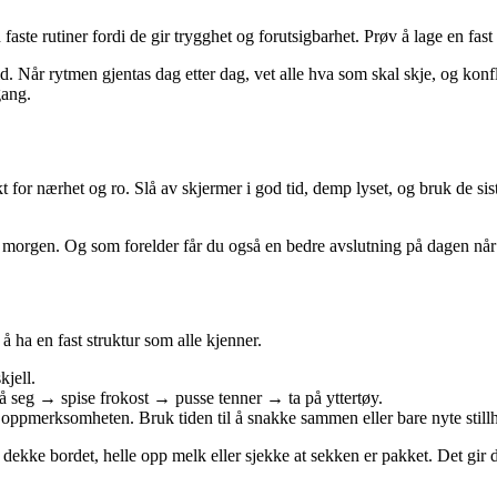
aste rutiner fordi de gir trygghet og forutsigbarhet. Prøv å lage en fas
 Når rytmen gjentas dag etter dag, vet alle hva som skal skje, og konfl
gang.
kt for nærhet og ro. Slå av skjermer i god tid, demp lyset, og bruk de si
te morgen. Og som forelder får du også en bedre avslutning på dagen nå
 ha en fast struktur som alle kjenner.
kjell.
å seg → spise frokost → pusse tenner → ta på yttertøy.
 oppmerksomheten. Bruk tiden til å snakke sammen eller bare nyte still
ekke bordet, helle opp melk eller sjekke at sekken er pakket. Det gir de