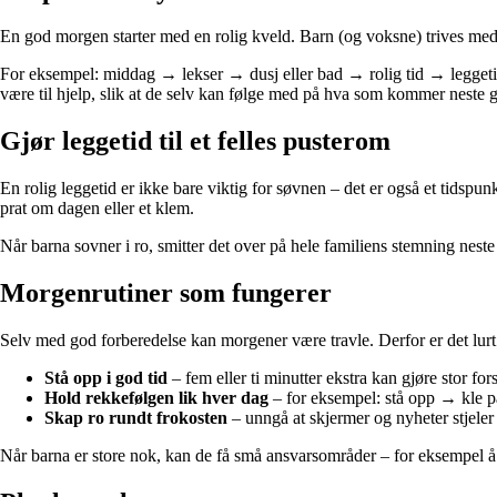
En god morgen starter med en rolig kveld. Barn (og voksne) trives med f
For eksempel: middag → lekser → dusj eller bad → rolig tid → leggetid.
være til hjelp, slik at de selv kan følge med på hva som kommer neste 
Gjør leggetid til et felles pusterom
En rolig leggetid er ikke bare viktig for søvnen – det er også et tidspun
prat om dagen eller et klem.
Når barna sovner i ro, smitter det over på hele familiens stemning nes
Morgenrutiner som fungerer
Selv med god forberedelse kan morgener være travle. Derfor er det lurt å
Stå opp i god tid
– fem eller ti minutter ekstra kan gjøre stor fors
Hold rekkefølgen lik hver dag
– for eksempel: stå opp → kle p
Skap ro rundt frokosten
– unngå at skjermer og nyheter stjeler
Når barna er store nok, kan de få små ansvarsområder – for eksempel å d