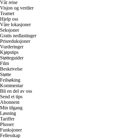
Vår reise
Visjon og verdier
Teamet
Hjelp oss
Våre lokasjoner
Seksjoner
Gratis nedlastinger
Prisreduksjoner
Vurderinger
Kjøpstips
Støtteguider
Film
Beskrivelse
Støtte
Feilsøking
Kommentar
Bli en del av oss
Send et tips
Abonnent
Min tilgang
Løsning
Tariffer
Plusser
Funksjoner
Fellesskap