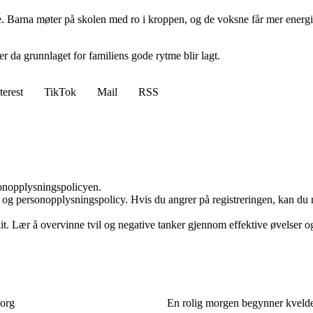
e. Barna møter på skolen med ro i kroppen, og de voksne får mer energi t
r da grunnlaget for familiens gode rytme blir lagt.
terest
TikTok
Mail
RSS
sonopplysningspolicyen.
 og personopplysningspolicy. Hvis du angrer på registreringen, kan du 
llit. Lær å overvinne tvil og negative tanker gjennom effektive øvelser og
sorg
En rolig morgen begynner kvelden 