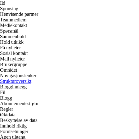
Ild
Sponsing
Henvisende partner
Teammedlem
Mediekontakt
Spørsmål
Sammenhold
Hold utkikk
Få nyheter
Sosial kontakt
Mail nyheter
Brukergruppe
Området
Navigasjonslenker
Strukturoversikt
Blogginnlegg
Fil
Blogg
Abonnementsstrøm
Regler
Øktdata
Beskyttelse av data
Innhold riktig
Forutsetninger
Åpen tilgang